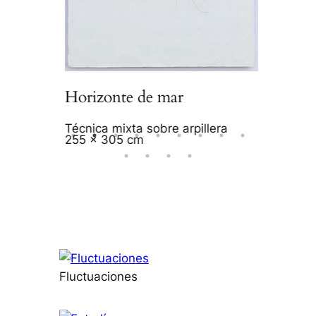
S.T.
Ready m
grabado
52 x 45
Horizonte de mar
Técnica mixta sobre arpillera
255 x 305 cm
Fluctuaciones