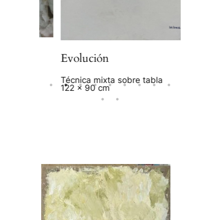
Acrílico 
140 x 1
Evolución
Técnica mixta sobre tabla
122 x 90 cm